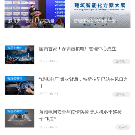
赵济安：智能工程高质量提升持续的若干明示和探讨
智能建筑领域销售升级：从卖产品到卖方案
智慧变电站
国内首家！深圳虚拟电厂管理中心成立
2022-09-02
虚拟电厂
智慧变电站
“虚拟电厂”爆火背后，特斯拉早已站在风口之
上
2022-08-31
虚拟电厂
智慧变电站
兼顾电网安全与疫情防控 无人机冬季巡检
忙“飞天”
2022-04-28
无人机