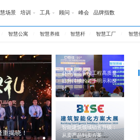
慧场景
培训
工具
顾问
峰会
品牌指数
智慧公寓
智慧养殖
智慧杆
智慧工厂
智慧
赵济安：智能工程高质量
提升持续的若干明示和探
讨
AIoT赋能建筑、人与空间——
智能建筑领域销售升级：
隆重揭晓！
中国国际建筑智能化峰会圆满
从卖产品到卖方案