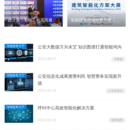
赵济安：智能工程高质量提升持续的若干明示和探讨
智能建筑领域销售升级：从卖产品到卖方案
智能政务大厅
公安大数据方兴未艾 知识图谱打通智能鸿沟
2022-06-07
大数据
智能政务大厅
公安信息化成果惠警利民 智慧警务实现新升
级
2022-05-16
公安信息化
智能政务大厅
呼叫中心高效智能化解决方案
2022-03-16
智慧场景