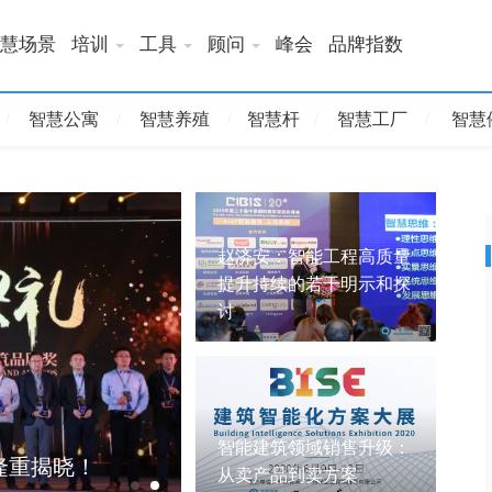
慧场景
培训
工具
顾问
峰会
品牌指数
智慧公寓
智慧养殖
智慧杆
智慧工厂
智慧
赵济安：智能工程高质量
提升持续的若干明示和探
讨
AIoT赋能建筑、人与空间——
智能建筑领域销售升级：
隆重揭晓！
中国国际建筑智能化峰会圆满
从卖产品到卖方案